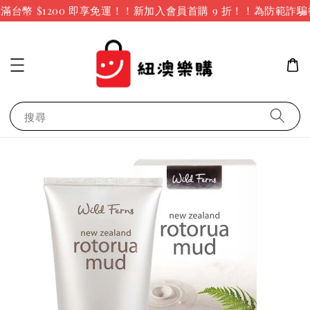
台幣 $1200 即享免運！！新加入會員首購 9 折！！
為防範詐騙
搜尋