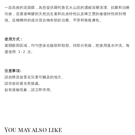
一款高效的泥面膜，為您提供羅托魯瓦火山泥的濃縮深層清潔、抗菌和治療
功效，並通過蜂膠的天然抗生素和抗炎特性以及蜂王漿的修復特性得到增
強。這種獨特的成分混合物有助於治癒、平滑和恢復膚色。

使用方式：
避開眼部區域，均勻塗抹在臉部和頸部。待部分乾燥，然後用溫水沖洗。每
週使用 1-2 次。

注意事項:
請勿將其放置在兒童可觸及的地方。

請存放於避光乾燥處。

如有過敏現象，請立即停用。
You may also like