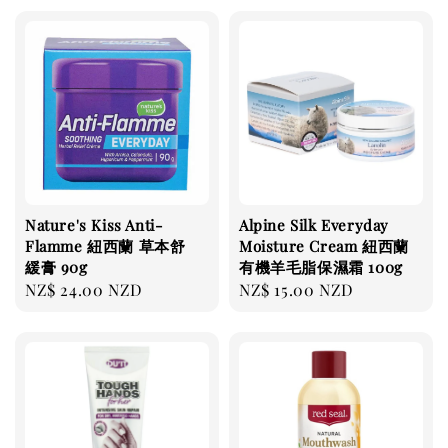
Nature's Kiss Anti-
Alpine Silk Everyday
Flamme 紐西蘭 草本舒
Moisture Cream 紐西蘭
緩膏 90g
有機羊毛脂保濕霜 100g
Regular
NZ$ 24.00 NZD
Regular
NZ$ 15.00 NZD
price
price