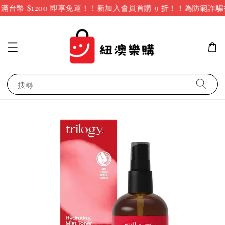
台幣 $1200 即享免運！！新加入會員首購 9 折！！
為防範詐騙
搜尋