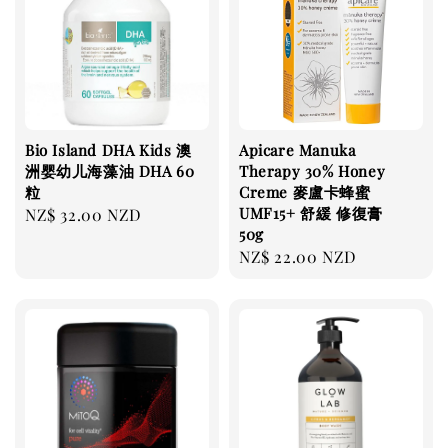
Bio Island DHA Kids 澳
Apicare Manuka
洲婴幼儿海藻油 DHA 60
Therapy 30% Honey
粒
Creme 麥盧卡蜂蜜
UMF15+ 舒緩 修復膏
Regular
NZ$ 32.00 NZD
50g
price
Regular
NZ$ 22.00 NZD
price