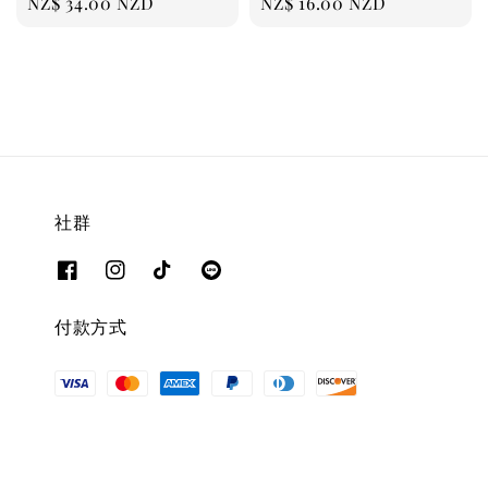
Regular
NZ$ 34.00 NZD
Regular
NZ$ 16.00 NZD
price
price
社群
付款方式