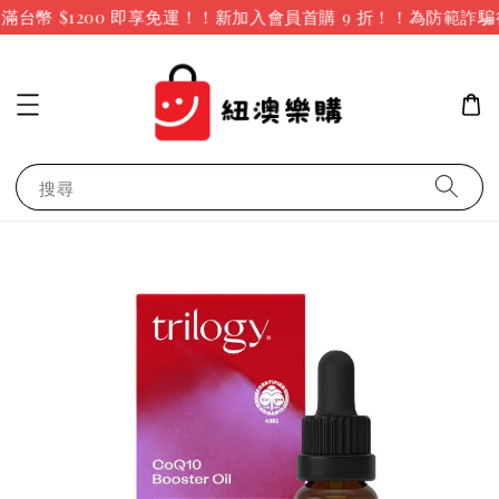
台幣 $1200 即享免運！！新加入會員首購 9 折！！
為防範詐騙
搜尋