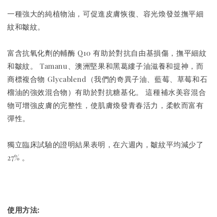
一種強大的純植物油，可促進皮膚恢復、容光煥發並撫平細
紋和皺紋。
富含抗氧化劑的輔酶 Q10 有助於對抗自由基損傷，撫平細紋
和皺紋。 Tamanu、澳洲堅果和黑葛縷子油滋養和提神，而
商標複合物 Glycablend（我們的奇異子油、藍莓、草莓和石
榴油的強效混合物）有助於對抗糖基化。 這種補水美容混合
物可增強皮膚的完整性，使肌膚煥發青春活力，柔軟而富有
彈性。
獨立臨床試驗的證明結果表明，在六週內，皺紋平均減少了
27% 。
使用方法: