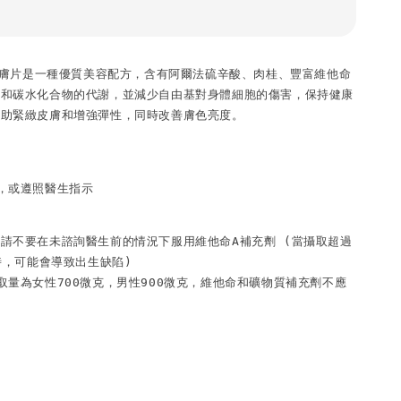
糖煥膚片是一種優質美容配方，含有阿爾法硫辛酸、肉桂、豐富維他命
糖和碳水化合物的代謝，並減少自由基對身體細胞的傷害，保持健康
有助緊緻皮膚和增強彈性，同時改善膚色亮度。
，或遵照醫生指示
請不要在未諮詢醫生前的情況下服用維他命A補充劑 (當攝取超過
時，可能會導致出生缺陷)

取量為女性700微克，男性900微克，維他命和礦物質補充劑不應