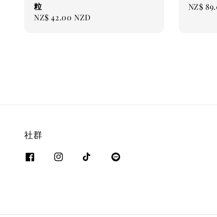
粒
Regular
NZ$ 89
Regular
NZ$ 42.00 NZD
price
price
社群