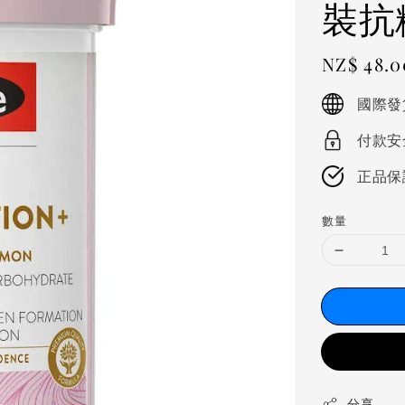
裝抗
Regular
NZ$ 48.
price
國際發
付款安
正品保
數量
分享