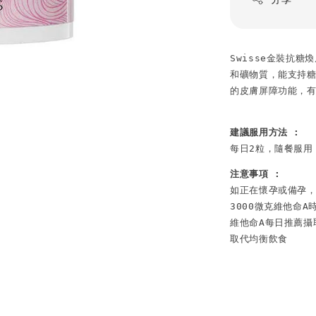
Swisse金裝抗
和礦物質，能支持
的皮膚屏障功能，
建議服用方法 :
每日2粒，隨餐服用
注意事項 :
如正在懷孕或備孕，
3000微克維他命A
維他命A每日推薦攝
取代均衡飲食