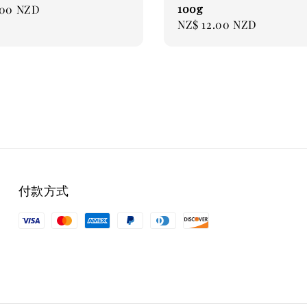
100g
.00 NZD
Regular
NZ$ 12.00 NZD
price
付款方式