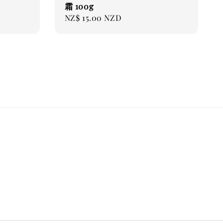
霜 100g
Regular
NZ$ 15.00 NZD
price