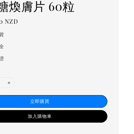
糖煥膚片 60粒
00 NZD
貨
全
證
立即購買
加入購物車