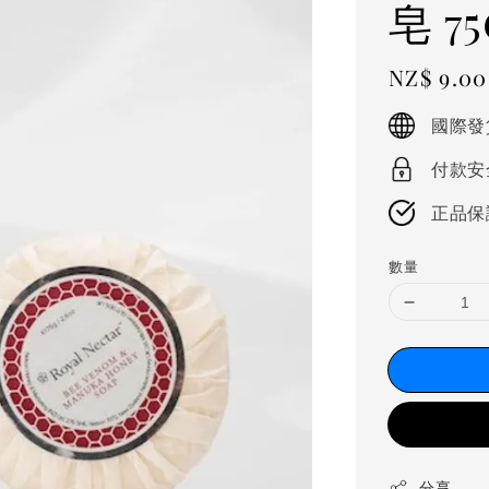
皂 75
Regular
NZ$ 9.0
price
國際發
付款安
正品保
數量
分享