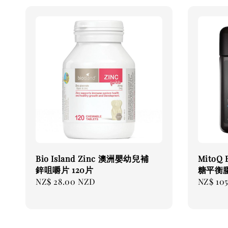
Bio Island Zinc 澳洲嬰幼兒補
MitoQ 
鋅咀嚼片 120片
糖平衡膠
Regular
NZ$ 28.00 NZD
Regular
NZ$ 10
price
price