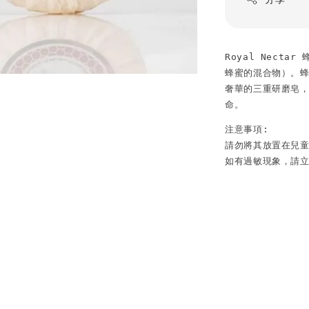
Royal Necta
蜂蜜的混合物）。
奢華的三重研磨皂
命。
注意事項:

請勿將其放置在兒童
如有過敏現象，請