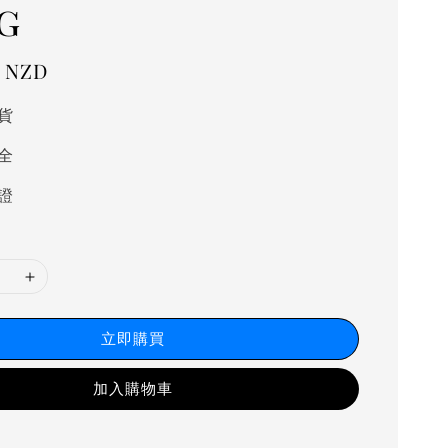
g
0 NZD
貨
全
證
立即購買
加入購物車