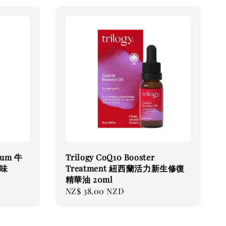
trum 牛
Trilogy CoQ10 Booster
口味
Treatment 紐西蘭活力新生修復
精華油 20ml
Regular
NZ$ 38.00 NZD
price