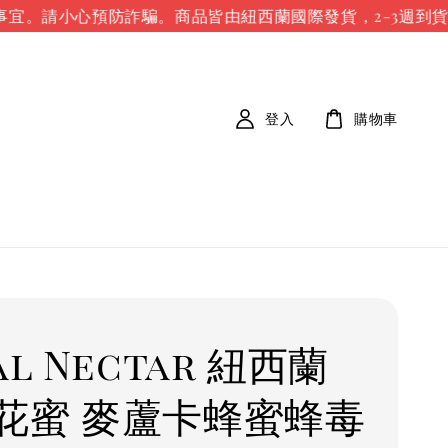
宜。請小心預防詐騙。
商品皆由紐西蘭國際發貨，2-3週到貨
登入
購物車
al Nectar 紐西蘭
花蜜 麥蘆卡蜂蜜蜂毒