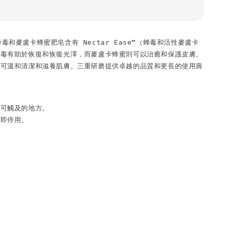
r 蜂毒和麥盧卡蜂蜜肥皂含有 Nectar Ease™（蜂毒和活性麥盧卡
蜂毒有助於恢復和恢復光澤，而麥盧卡蜂蜜則可以治癒和保護皮膚。
，可溫和清潔和滋養肌膚。三重研磨提供卓越的品質和更長的使用壽
可觸及的地方。

立即停用。