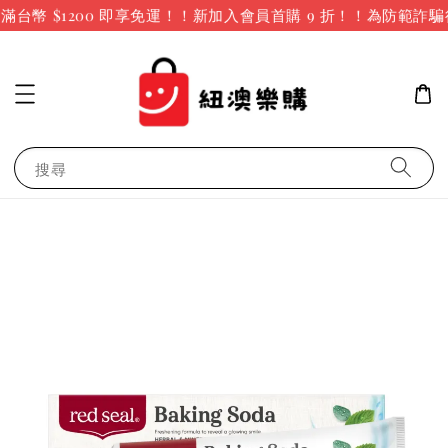
台幣 $1200 即享免運！！新加入會員首購 9 折！！
為防範詐騙
搜尋