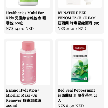
Healtheries Multi For
BY NATURE BEE
Kids 兒童綜合維他命 咀
VENOM FACE CREAM
嚼錠 60粒
紐西蘭 蜂毒緊緻面霜 75g
Regular
NZ$ 14.00 NZD
Regular
NZ$ 20.00 NZD
price
price
Essano Hydration+
Red Seal Peppermint
Micellar Make-Up
紐西蘭紅印 薄荷茶包 25
Remover 膠束卸妝液
入
400ml
Regular
NZ$ 8.00 NZD