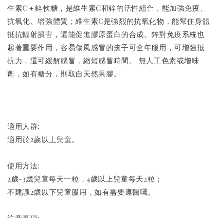
生素C＋鋅軟糖，是維生素C和鋅的活性組合，能加強免疫、
抗氧化、增強體質；維生素C是強烈的抗氧化物，能幫住身體
抵抗輻射損害，還能促進膠原蛋白的合成。鋅對免疫系統也
起著重要作用，容易傷風感冒的孩子可全年服用，可增強抵
抗力，還可緩解感冒，縮短感冒時間。
無人工色素或增味
劑，如有糖分，則取自天然果膠。
適用人群:
適用於2歲以上兒童。
使用方法:
2歲-3歲兒童每天一粒，4歲以上兒童每天2粒；
不建議2歲以下兒童服用，如有需要遵醫囑。
注意事項: