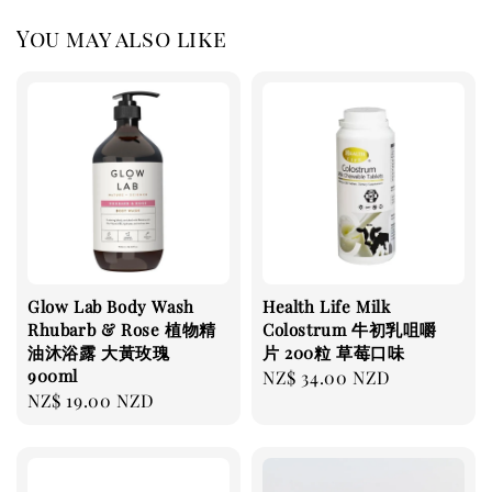
You may also like
Glow Lab Body Wash
Health Life Milk
Rhubarb & Rose 植物精
Colostrum 牛初乳咀嚼
油沐浴露 大黃玫瑰
片 200粒 草莓口味
900ml
Regular
NZ$ 34.00 NZD
Regular
NZ$ 19.00 NZD
price
price