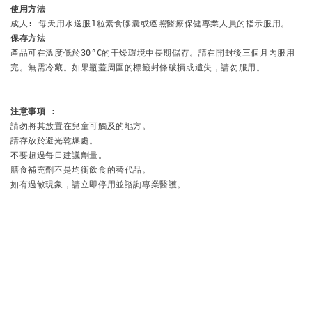
使用方法
保存方法
產品可在溫度低於30°C的干燥環境中長期儲存。請在開封後三個月內服用
完。無需冷藏。如果瓶蓋周圍的標籤封條破損或遺失，請勿服用。

注意事項 :
請勿將其放置在兒童可觸及的地方。

請存放於避光乾燥處。

不要超過每日建議劑量。

膳食補充劑不是均衡飲食的替代品。

如有過敏現象，請立即停用並諮詢專業醫護。