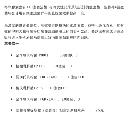
每顆膠囊含有110億個活菌 專為女性泌尿系統設計的益生菌，蔓越莓+益生
菌聯合使用有效維護菌群平衡且抗菌效果提高一倍。
高濃度的優質蔓越莓，能被腸胃以最快的速度吸收，並轉化為花青素，能有
效的抑制大腸桿菌等病菌在組織黏膜上的附著和繁殖。蔓越莓有效成份通過
吸收進入生殖泌尿系統阻止致病細菌黏附在體內細胞。
主要成份
鼠李糖乳桿菌HN001   : 50億個CFU
植物乳桿菌Lp115  : 30億個CFU
羅伊氏乳桿菌 (RC-14®)  : 10億個CFU
格氏乳桿菌Lg36 : 10億個CFU
鼠李糖乳桿菌 (GR-1®) : 10億個CFU
蔓越莓果提取物（蔓越莓）相當於新鮮水果  :  25克