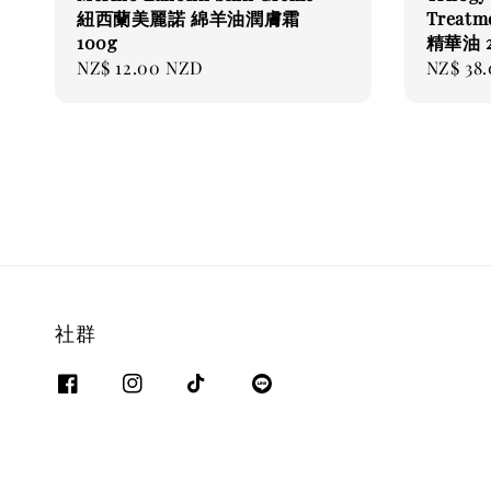
紐西蘭美麗諾 綿羊油潤膚霜
Trea
100g
精華油 2
Regular
NZ$ 12.00 NZD
Regular
NZ$ 38
price
price
社群