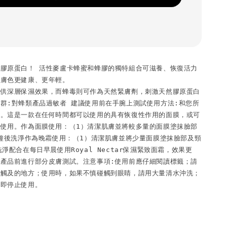
膠原蛋白！ 活性麥盧卡蜂蜜和蜂膠的獨特組合可滋養、恢復活力
使膚色更健康、更年輕。
提供深層保濕效果，而蜂毒則可作為天然緊膚劑，刺激天然膠原蛋白
群:對蜂類產品過敏者 建議使用前在手腕上測試使用方法:和您所
同。這是一款在任何時間都可以使用的具有恢復性作用的面膜，或可
使用。作為面膜使用：（1）清潔肌膚並將較多量的面膜塗抹臉部
分鐘後洗淨作為晚霜使用：（1）清潔肌膚並將少量面膜塗抹臉部及頸
淨配合在每日早晨使用Royal Nectar保濕緊致面霜，效果更
產品前進行部分皮膚測試。注意事項:使用前應仔細閱讀標籤；請
可觸及的地方；使用時，如果不慎碰觸到眼睛，請用大量清水沖洗；
立即停止使用。