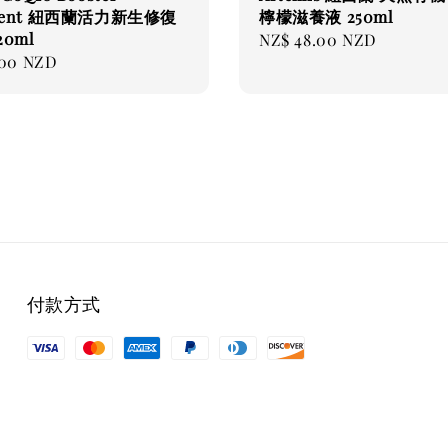
tment 紐西蘭活力新生修復
檸檬滋養液 250ml
0ml
Regular
NZ$ 48.00 NZD
.00 NZD
price
付款方式