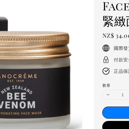
Fac
緊緻面
Regular
NZ$ 34.
price
國際發
付款安
正品保
數量