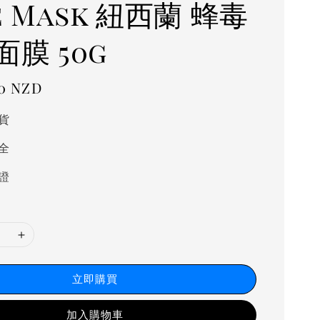
e Mask 紐西蘭 蜂毒
膜 50g
00 NZD
貨
全
證
立即購買
加入購物車