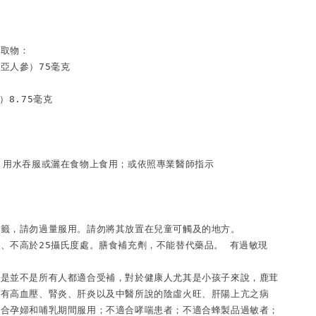
取物：

亞人參）75毫克

8.75毫克

，用水吞服或灑在食物上食用；或依照專業醫師指示

標籤，請勿過量服用。請勿將其放置在兒童可觸及的地方。
、不高於25攝氏度處。膳食補充劑，不能替代藥品。 有過敏現
但是並不是所有人都適合受補，對於健康人尤其是小孩子來說，鹿茸
患有高血壓、腎炎、肝炎以及中醫所說的陰虛火旺、肝陽上亢之病
適合孕婦和哺乳期間服用；
不適合哮喘患者；
不適合蜂製品過敏者；