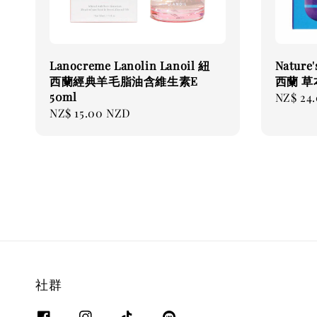
Lanocreme Lanolin Lanoil 紐
Nature'
西蘭經典羊毛脂油含維生素E
西蘭 草
50ml
Regular
NZ$ 24
Regular
NZ$ 15.00 NZD
price
price
社群