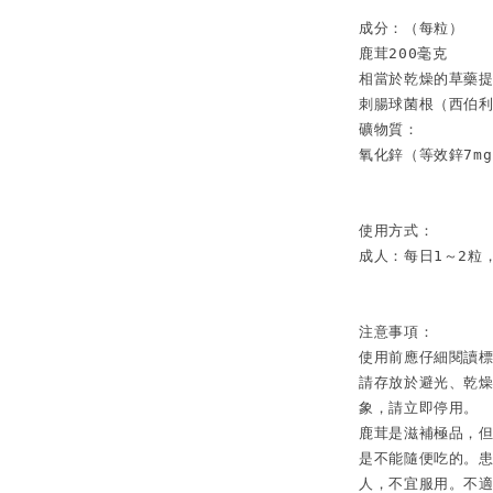
成分：（每粒）

鹿茸200毫克

相當於乾燥的草藥提
刺腸球菌根（西伯利
礦物質：

氧化鋅（等效鋅7mg）
使用方式：

成人：每日1～2粒
注意事項：

使用前應仔細閱讀
請存放於避光、乾燥
象，請立即停用。

鹿茸是滋補極品，
是不能隨便吃的。
人，不宜服用。
不