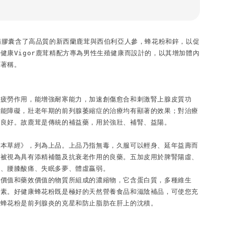
茸精膠囊含了高品質的新西蘭鹿茸與西伯利亞人參，蜂花粉和鋅，以促
健康Vigor鹿茸精配方專為男性生殖健康而設計的，以其增加體內
著稱。

抗疲勞作用，能增強耐寒能力，加速創傷愈合和刺激腎上腺皮質功
功能障礙，壯老年期的前列腺萎縮症的治療均有顯著的效果；對治療
良好。故鹿茸是傳統的補益藥，用於強壯、補腎、益陽。

農本草經》，列為上品。上品乃指無毒，久服可以輕身、延年益壽而
即被視為具有添精補髓及抗衰老作用的良藥。五加皮用於脾腎陽虛、
、腰膝酸痛、失眠多夢、體虛贏弱。

養價值和藥效價值的物質所組成的濃縮物，它含蛋白質，多種維生
元素。好健康蜂花粉既是極好的天然營養食品和滋陰補品，可使您充
蜂花粉是前列腺炎的克星和防止脂肪在肝上的沈積。
