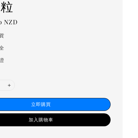
0粒
0 NZD
貨
全
證
立即購買
加入購物車