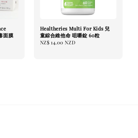
ace
Healtheries Multi For Kids 兒
蜂毒面膜
童綜合維他命 咀嚼錠 60粒
Regular
NZ$ 14.00 NZD
price