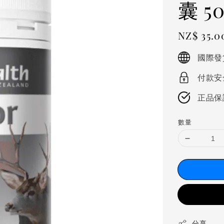
囊 5
Regular
NZ$ 35.0
price
國際發
付款安
正品保
數量
分享