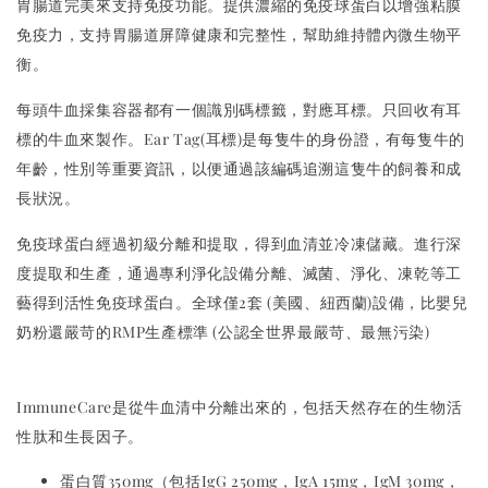
胃腸道完美來支持免疫功能。提供濃縮的免疫球蛋白以增強粘膜
免疫力，支持胃腸道屏障健康和完整性，幫助維持體內微生物平
衡。
每頭牛血採集容器都有一個識別碼標籤，對應耳標。只回收有耳
標的牛血來製作。Ear Tag(耳標)是每隻牛的身份證，有每隻牛的
年齡，性別等重要資訊，以便通過該編碼追溯這隻牛的飼養和成
長狀況。
免疫球蛋白經過初級分離和提取，得到血清並冷凍儲藏。進行深
度提取和生產，通過專利淨化設備分離、滅菌、淨化、凍乾等工
藝得到活性免疫球蛋白。全球僅2套 (美國、紐西蘭)設備，比嬰兒
奶粉還嚴苛的RMP生產標準 (公認全世界最嚴苛、最無污染)
ImmuneCare是從牛血清中分離出來的，包括天然存在的生物活
性肽和生長因子。
蛋白質350mg（包括IgG 250mg，IgA 15mg，IgM 30mg，