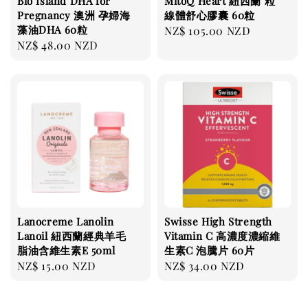
Bio Island DHA for
MitoQ Heart 紐西蘭 粒
Pregnancy 澳洲 孕婦海
線體舒心膠囊 60粒
藻油DHA 60粒
Regular
NZ$ 105.00 NZD
Regular
NZ$ 48.00 NZD
price
price
Lanocreme Lanolin
Swisse High Strength
Lanoil 紐西蘭經典羊毛
Vitamin C 高濃度濃縮維
脂油含維生素E 50ml
生素C 泡騰片 60片
Regular
NZ$ 15.00 NZD
Regular
NZ$ 34.00 NZD
price
price