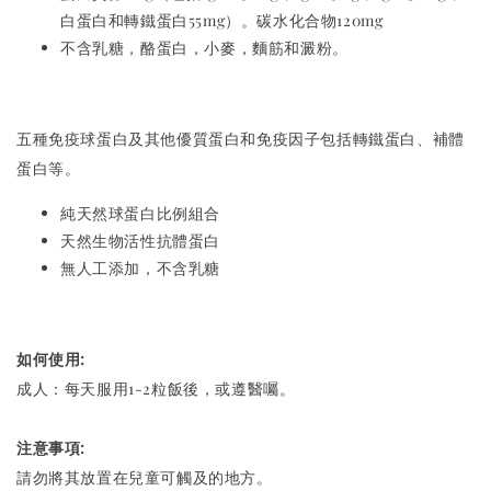
白蛋白和轉鐵蛋白55mg）。碳水化合物120mg
不含乳糖，酪蛋白，小麥，麵筋和澱粉。
五種免疫球蛋白及其他優質蛋白和免疫因子包括轉鐵蛋白、補體
蛋白等。
純天然球蛋白比例組合
天然生物活性抗體蛋白
無人工添加，不含乳糖
如何使用:
成人：每天服用1-2粒飯後，或遵醫囑。
注意事項:
請勿將其放置在兒童可觸及的地方。