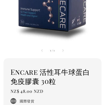
1
/
1
Encare 活性耳牛球蛋白
免疫膠囊 30粒
Regular
NZ$ 48.00 NZD
price
國際發貨