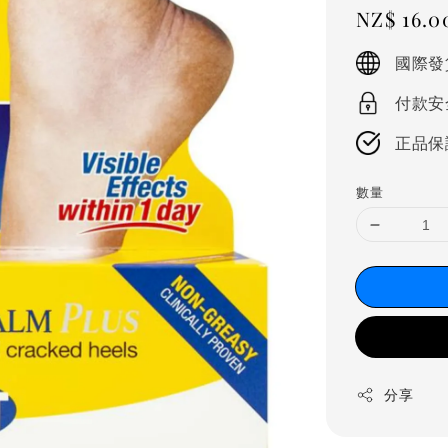
Regular
NZ$ 16.0
price
國際發
付款安
正品保
數量
分享