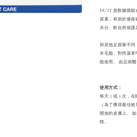
DU'IT 急救腳膜
尿素，有助於修復
水分、軟化和保護
與其他足跟膏不同，DU
羊毛脂、對羥基苯
能使用。 由足病
使用方式：
每天 2 或 3 
（為了獲得最佳效
開放的皮膚上。 
睛。