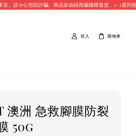
宜。請小心預防詐騙。
商品皆由紐西蘭國際發貨，2-3週到貨時
登入
購物車
IT 澳洲 急救腳膜防裂
 50g