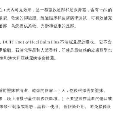
能在 1 天內可見效果，是一種強效足部和足跟膏霜，含有 25% 的
破裂、乾燥的腳後跟。經過臨床和皮膚病學測試，可有效補充
足部，為您提供柔軟、光滑和健康的足部。
'IT Foot & Heel Balm Plus 不油膩且易於吸收。 它不含
甲酸酯、石油化學品和人造香料，即使是最敏感的皮膚類型也
醫生和澳大利亞糖尿病協會推薦。
次，在睡前塗抹在清潔、乾燥的皮膚上 7 天，然後根據需要塗抹。
果，晚上用襪子蓋住腳後跟區域。）不要塗抹在流血的傷口或
如果發生刺激或過敏，請停止使用。 僅限於外用。 避免接觸眼