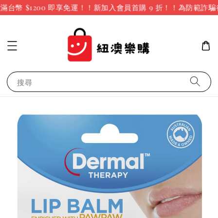
台幣 $1200 即享免運！！新加入會員首購 9 折！！
為防範詐騙
搜尋