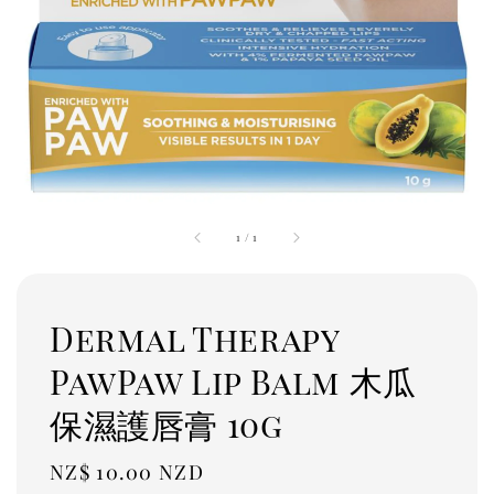
1
/
1
Dermal Therapy
PawPaw Lip Balm 木瓜
保濕護唇膏 10g
Regular
NZ$ 10.00 NZD