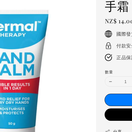
手霜 
Regular
NZ$ 14.0
price
國際發
付款安
正品保
數量
分享