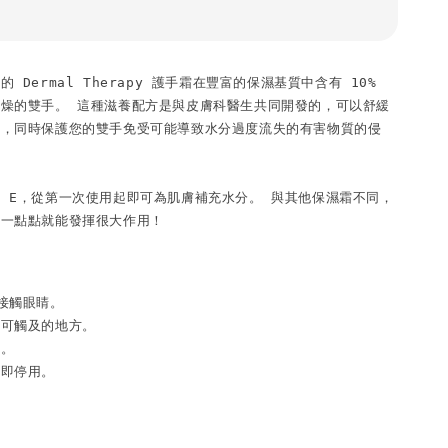
 Dermal Therapy 護手霜在豐富的保濕基質中含有 10% 
燥的雙手。 這種滋養配方是與皮膚科醫生共同開發的，可以舒緩
膚，同時保護您的雙手免受可能導致水分過度流失的有害物質的侵
 E，從第一次使用起即可為肌膚補充水分。 與其他保濕霜不同，
以一點點就能發揮很大作用！
接觸眼睛。

可觸及的地方。

。

立即停用。