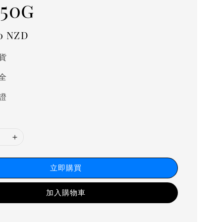
50g
0 NZD
貨
全
證
立即購買
加入購物車