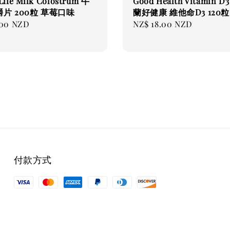
Life Milk Colostrum 牛
Good Health Vitamin D
片 200粒 草莓口味
蘭好健康 維他命D3 120粒
.00 NZD
Regular
NZ$ 18.00 NZD
price
付款方式