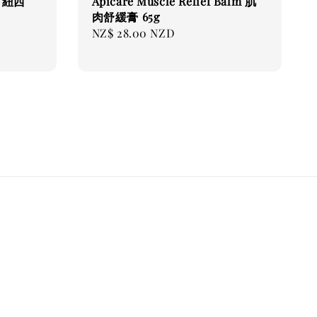
3 紐西
Apicare Muscle Relief Balm 肌
肉舒緩膏 65g
Regular
NZ$ 28.00 NZD
price