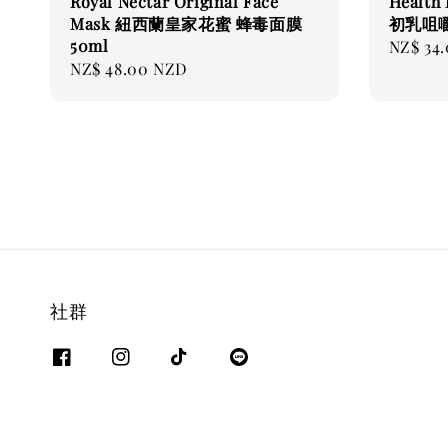
Royal Nectar Original Face
Health 
Mask 紐西蘭皇家花蜜 蜂毒面膜
初乳咀嚼
50ml
Regular
NZ$ 34
Regular
NZ$ 48.00 NZD
price
price
社群