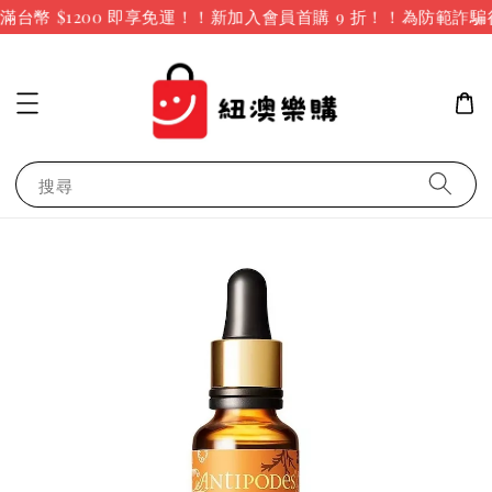
台幣 $1200 即享免運！！新加入會員首購 9 折！！
為防範詐騙
搜尋