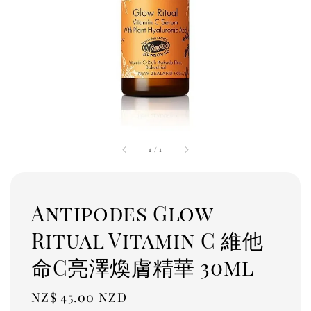
1
/
1
Antipodes Glow
Ritual Vitamin C 維他
命C亮澤煥膚精華 30ml
Regular
NZ$ 45.00 NZD