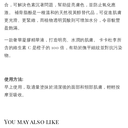
合，可解決色素沉著問題，幫助提亮膚色，並防止氧化應
激。 補骨脂酚是一種溫和的天然視黃醇替代品，可促進肌膚
更光滑、更緊緻，而植物透明質酸則可增加水分，令容貌豐
盈飽滿。
一款奢華凝膠精華液，打造明亮、水潤的肌膚。 卡卡杜李所
含的維生素 C 是橙子的 100 倍，有助於撫平細紋並對抗污染
物。
使用方法:
早上使用，取適量塗抹於清潔後的面部和頸部肌膚，輕輕按
摩至吸收。
You may also like