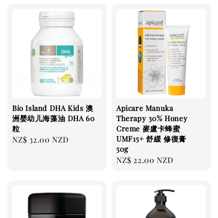
Bio Island DHA Kids 澳
Apicare Manuka
洲婴幼儿海藻油 DHA 60
Therapy 30% Honey
粒
Creme 麥盧卡蜂蜜
UMF15+ 舒緩 修復膏
Regular
NZ$ 32.00 NZD
50g
price
Regular
NZ$ 22.00 NZD
price