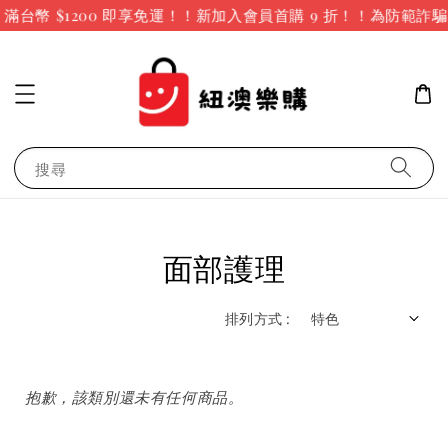
台幣 $1200 即享免運！！新加入會員首購 9 折！！
為防範詐騙
搜尋
面部護理
排列方式 :
抱歉，該類別還未有任何商品。