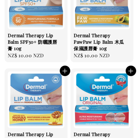
Dermal Therapy Lip
Dermal Therapy
Balm SPF50+ 防曬護唇
PawPaw Lip Balm 木瓜
膏 10g
保濕護唇膏 10g
Regular
NZ$ 10.00 NZD
Regular
NZ$ 10.00 NZD
price
price
Dermal Therapy Lip
Dermal Therapy