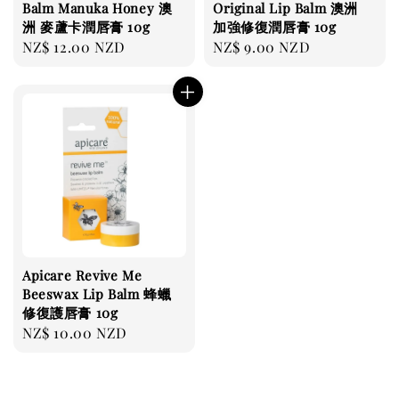
Balm Manuka Honey 澳
Original Lip Balm 澳洲
洲 麥蘆卡潤唇膏 10g
加強修復潤唇膏 10g
Regular
NZ$ 12.00 NZD
Regular
NZ$ 9.00 NZD
price
price
Apicare Revive Me
Beeswax Lip Balm 蜂蠟
修復護唇膏 10g
Regular
NZ$ 10.00 NZD
price