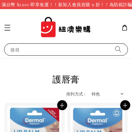
台幣 $1200 即享免運！！新加入會員首購 9 折！！
為防範詐騙
搜尋
護唇膏
排列方式 :