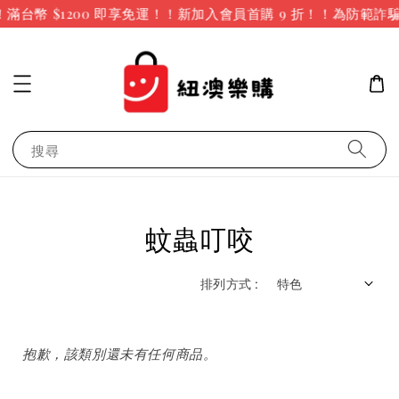
滿台幣 $1200 即享免運！！新加入會員首購 9 折！！
為防範詐
搜尋
蚊蟲叮咬
排列方式 :
抱歉，該類別還未有任何商品。