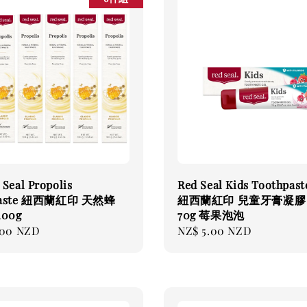
Seal Propolis
Red Seal Kids Toothpast
paste 紐西蘭紅印 天然蜂
紐西蘭紅印 兒童牙膏凝膠 
00g
70g 莓果泡泡
.00 NZD
Regular
NZ$ 5.00 NZD
price