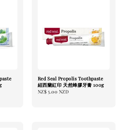
paste
Red Seal Propolis Toothpaste
g
紐西蘭紅印 天然蜂膠牙膏 100g
Regular
NZ$ 5.00 NZD
price