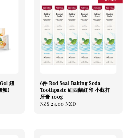
 Gel 紐
6件 Red Seal Baking Soda
無氟)
Toothpaste 紐西蘭紅印 小蘇打
牙膏 100g
Regular
NZ$ 24.00 NZD
price