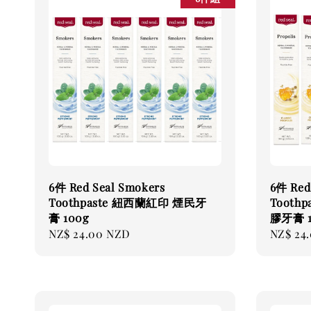
6件 Red Seal Smokers
6件 Red 
Toothpaste 紐西蘭紅印 煙民牙
Tooth
膏 100g
膠牙膏 1
Regular
NZ$ 24.00 NZD
Regular
NZ$ 24
price
price