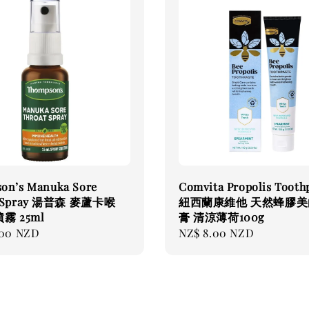
on’s Manuka Sore
Comvita Propolis Tooth
t Spray 湯普森 麥蘆卡喉
紐西蘭康維他 天然蜂膠美
霧 25ml
膏 清涼薄荷100g
.00 NZD
Regular
NZ$ 8.00 NZD
price