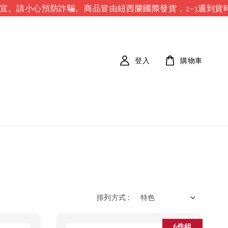
。請小心預防詐騙。
商品皆由紐西蘭國際發貨，2-3週到貨時
登入
購物車
排列方式 :
6件組