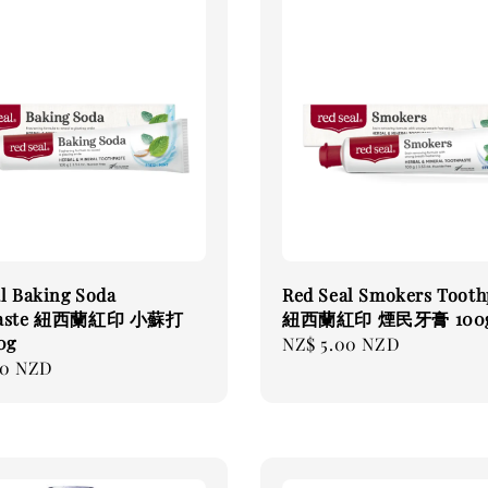
l Baking Soda
Red Seal Smokers Tooth
paste 紐西蘭紅印 小蘇打
紐西蘭紅印 煙民牙膏 100
0g
Regular
NZ$ 5.00 NZD
00 NZD
price