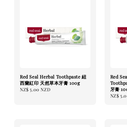
Red Seal Herbal Toothpaste 紐
Red Sea
西蘭紅印 天然草本牙膏 100g
Tooth
牙膏 10
Regular
NZ$ 5.00 NZD
Regular
NZ$ 5.
price
price