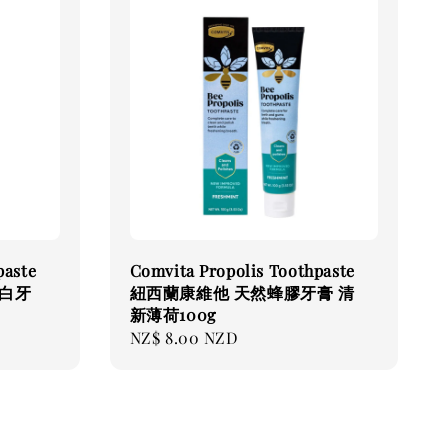
paste
Comvita Propolis Toothpaste
白牙
紐西蘭康維他 天然蜂膠牙膏 清
新薄荷100g
Regular
NZ$ 8.00 NZD
price