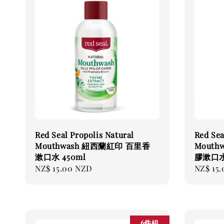
Red Seal Propolis Natural
Red Sea
Mouthwash 紐西蘭紅印 百里香
Mout
漱口水 450ml
膠漱口水 
Regular
NZ$ 15.00 NZD
Regular
NZ$ 15
price
price
6件組