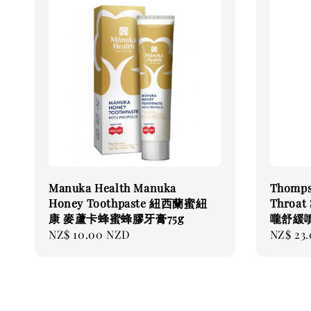
Manuka Health Manuka
Thomps
Honey Toothpaste 紐西蘭蜜紐
Throa
康 麥蘆卡蜂蜜蜂膠牙膏75g
嚨舒緩噴
Regular
NZ$ 10.00 NZD
Regular
NZ$ 23
price
price