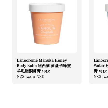
Lanocreme Manuka Honey
Lanocr
Body Balm 紐西蘭 麥蘆卡蜂蜜
Wate
羊毛脂潤膚膏 195g
膏 195g
Regular
NZ$ 14.00 NZD
Regular
NZ$ 14
price
price