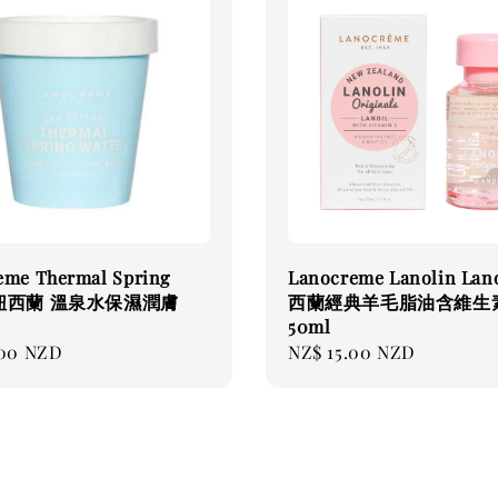
eme Thermal Spring
Lanocreme Lanolin Lan
r 紐西蘭 溫泉水保濕潤膚
西蘭經典羊毛脂油含維生
50ml
.00 NZD
Regular
NZ$ 15.00 NZD
price