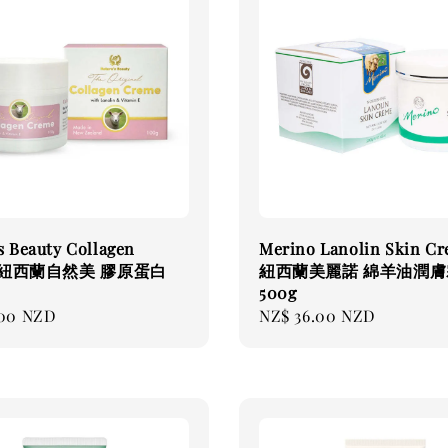
s Beauty Collagen
Merino Lanolin Skin C
e 紐西蘭自然美 膠原蛋白
紐西蘭美麗諾 綿羊油潤膚
500g
.00 NZD
Regular
NZ$ 36.00 NZD
price