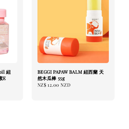
oil 紐
BEGGI PAPAW BALM 紐西蘭 天
素E
然木瓜棒 55g
Regular
NZ$ 12.00 NZD
price