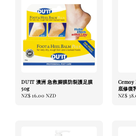
DU'IT 澳洲 急救腳膜防裂護足膜
Cemoy
50g
底修復乳
Regular
NZ$ 16.00 NZD
Regular
NZ$ 38
price
price