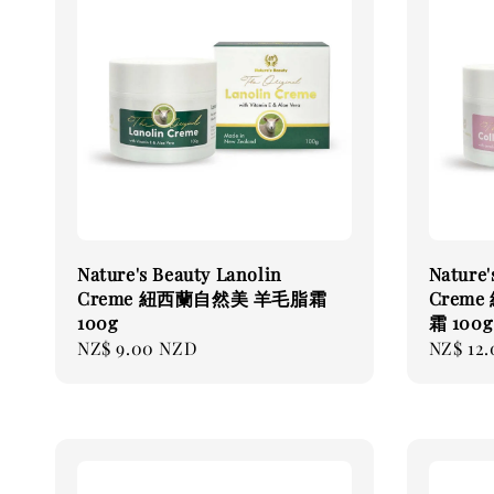
Nature's Beauty Lanolin
Nature'
Creme 紐西蘭自然美 羊毛脂霜
Crem
100g
霜 100g
Regular
NZ$ 9.00 NZD
Regular
NZ$ 12
price
price