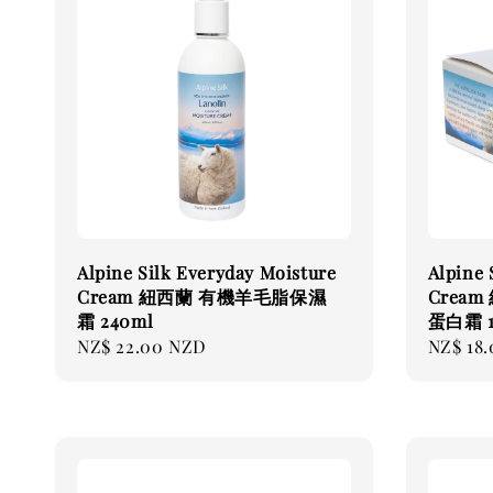
Alpine Silk Everyday Moisture
Alpine 
Cream 紐西蘭 有機羊毛脂保濕
Crea
霜 240ml
蛋白霜 1
Regular
NZ$ 22.00 NZD
Regular
NZ$ 18
price
price