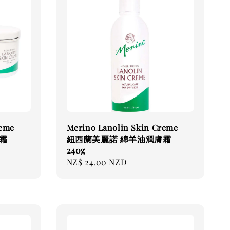
reme
Merino Lanolin Skin Creme
霜
紐西蘭美麗諾 綿羊油潤膚霜
240g
Regular
NZ$ 24.00 NZD
price